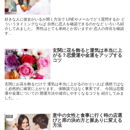
好きな人に彼女がいるか聞く方法で LINEやメールでどう質問するか ど
ういうタイミングならば 自然に恋人を確認できるのかなど いろいろ紹
介してみました。 男性はとても単純とか言いますが 恋人の存在を確認
す...
玄関に花を飾ると運気は本当に上
恋愛
がる？恋愛運や金運をアップする
コツ
玄関にお花を飾るだけで 運気は本当に上がるのかといえば 偶然ではな
く必然的に確実に上がります。 体験談ではなく事実です。 今回は恋愛
運や金運についての 開運方法や成功しやすくなるコツを 紹介してみま
した。...
意中の女性と食事に行く時の店選
恋愛
びと席の決め方と脈ありに変える
方法