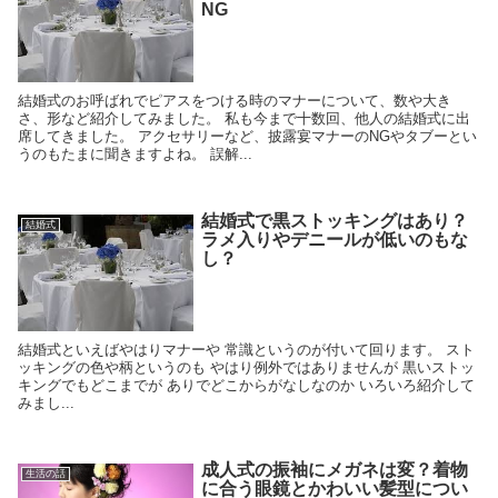
NG
結婚式のお呼ばれでピアスをつける時のマナーについて、数や大き
さ、形など紹介してみました。 私も今まで十数回、他人の結婚式に出
席してきました。 アクセサリーなど、披露宴マナーのNGやタブーとい
うのもたまに聞きますよね。 誤解...
結婚式で黒ストッキングはあり？
結婚式
ラメ入りやデニールが低いのもな
し？
結婚式といえばやはりマナーや 常識というのが付いて回ります。 スト
ッキングの色や柄というのも やはり例外ではありませんが 黒いストッ
キングでもどこまでが ありでどこからがなしなのか いろいろ紹介して
みまし...
成人式の振袖にメガネは変？着物
生活の話
に合う眼鏡とかわいい髪型につい