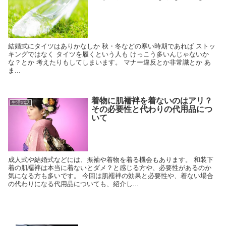
結婚式にタイツはありかなしか 秋・冬などの寒い時期であれば ストッ
キングではなく タイツを履くという人も けっこう多いんじゃないか
な？とか 考えたりもしてしまいます。 マナー違反とか非常識とか あ
ま...
着物に肌襦袢を着ないのはアリ？
生活の話
その必要性と代わりの代用品につ
いて
成人式や結婚式などには、振袖や着物を着る機会もあります。 和装下
着の肌襦袢は本当に着ないとダメ？と感じる方や、必要性があるのか
気になる方も多いです。 今回は肌襦袢の効果と必要性や、着ない場合
の代わりになる代用品についても、紹介し...