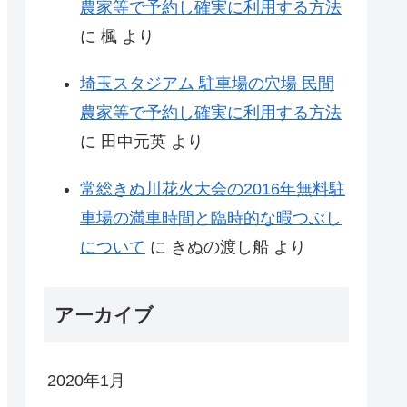
農家等で予約し確実に利用する方法
に
楓
より
埼玉スタジアム 駐車場の穴場 民間
農家等で予約し確実に利用する方法
に
田中元英
より
常総きぬ川花火大会の2016年無料駐
車場の満車時間と臨時的な暇つぶし
について
に
きぬの渡し船
より
アーカイブ
2020年1月