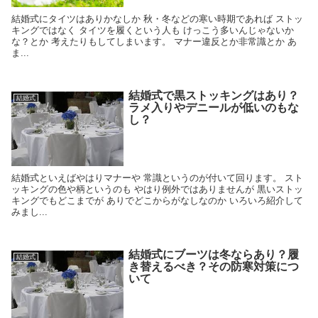
結婚式にタイツはありかなしか 秋・冬などの寒い時期であれば ストッ
キングではなく タイツを履くという人も けっこう多いんじゃないか
な？とか 考えたりもしてしまいます。 マナー違反とか非常識とか あ
ま...
結婚式で黒ストッキングはあり？
結婚式
ラメ入りやデニールが低いのもな
し？
結婚式といえばやはりマナーや 常識というのが付いて回ります。 スト
ッキングの色や柄というのも やはり例外ではありませんが 黒いストッ
キングでもどこまでが ありでどこからがなしなのか いろいろ紹介して
みまし...
結婚式にブーツは冬ならあり？履
結婚式
き替えるべき？その防寒対策につ
いて