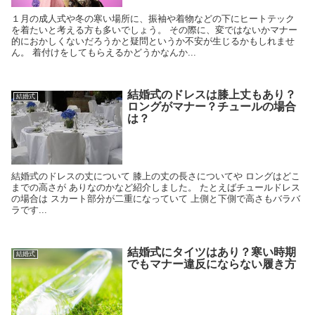
１月の成人式や冬の寒い場所に、振袖や着物などの下にヒートテック
を着たいと考える方も多いでしょう。 その際に、変ではないかマナー
的におかしくないだろうかと疑問というか不安が生じるかもしれませ
ん。 着付けをしてもらえるかどうかなんか...
結婚式のドレスは膝上丈もあり？
結婚式
ロングがマナー？チュールの場合
は？
結婚式のドレスの丈について 膝上の丈の長さについてや ロングはどこ
までの高さが ありなのかなど紹介しました。 たとえばチュールドレス
の場合は スカート部分が二重になっていて 上側と下側で高さもバラバ
ラです...
結婚式にタイツはあり？寒い時期
結婚式
でもマナー違反にならない履き方