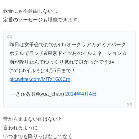
飲食にも不自由しないし
定番のソーセージも堪能できます。
昨日は女子会でおでかけ♪オークラアカデミアパーク
ホテルでランチ&東京ドイツ村のイルミネーション☆
雨が降り止んでゆっくり見れて良かったですd=
(^o^)=bイルミは4月6日まで！
pic.twitter.com/MfTz1GXCrn
— きゅあ (@kyua_chan)
2014年4月4日
昔から止まない雨はないと
言われるように
いつまでも降りっぱなしでなく