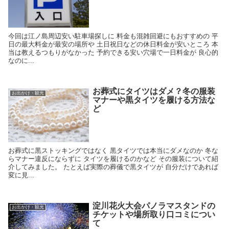
今回は江ノ島周辺安い駐車場探しに 料金も混雑回避にもおすすめの 平
日の最大料金が最安の場所や 土日祝日などの休日料金が安いところ 本
当は教えるつもりがなかった 予約できる安い穴場で一日料金が 良心的
なのに...
お葬式にタイツはダメ？冬の服装
お出かけ・観光
マナーや黒タイツを履ける方法な
ど
お葬式に黒ストッキングではなく 黒タイツでは本当にダメなのか 冬な
らマナー違反にならずに タイツを履けるのかなど その服装について紹
介してみました。 たとえば実際の葬儀で黒タイツが 自分だけであれば
変に見...
淀川花火大会パノラマスタンドの
お出かけ・観光
チケットや場所取り口コミについ
て