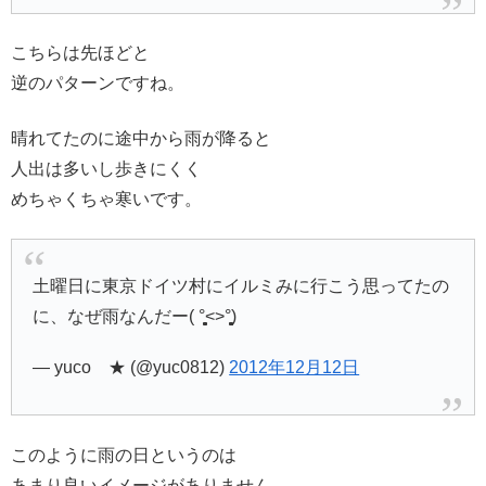
こちらは先ほどと
逆のパターンですね。
晴れてたのに途中から雨が降ると
人出は多いし歩きにくく
めちゃくちゃ寒いです。
土曜日に東京ドイツ村にイルミみに行こう思ってたの
に、なぜ雨なんだー( °̥̥̥̥̥̥̥̥˂˃°̥̥̥̥̥̥̥̥)
— yuco ★ (@yuc0812)
2012年12月12日
このように雨の日というのは
あまり良いイメージがありません。