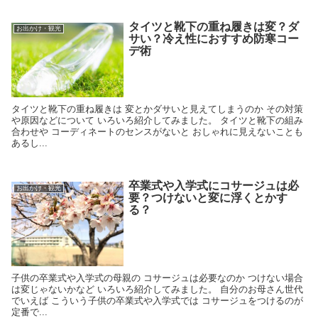
タイツと靴下の重ね履きは変？ダ
お出かけ・観光
サい？冷え性におすすめ防寒コー
デ術
タイツと靴下の重ね履きは 変とかダサいと見えてしまうのか その対策
や原因などについて いろいろ紹介してみました。 タイツと靴下の組み
合わせや コーディネートのセンスがないと おしゃれに見えないことも
あるし...
卒業式や入学式にコサージュは必
お出かけ・観光
要？つけないと変に浮くとかす
る？
子供の卒業式や入学式の母親の コサージュは必要なのか つけない場合
は変じゃないかなど いろいろ紹介してみました。 自分のお母さん世代
でいえば こういう子供の卒業式や入学式では コサージュをつけるのが
定番で...