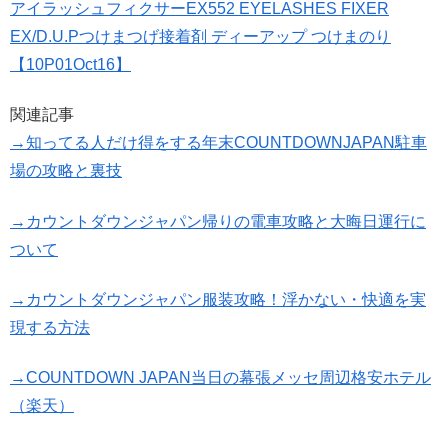
アイラッシュフィクサーEX552 EYELASHES FIXER
EX/D.U.Pつけまつげ接着剤 ディーアップ つけまのり
【10P01Oct16】
関連記事
→知ってる人だけ得をする年末COUNTDOWNJAPAN駐車
場の攻略と裏技
→カウントダウンジャパン帰りの電車攻略と大晦日運行に
ついて
→カウントダウンジャパン服装攻略！浮かない・快適を実
現する方法
→COUNTDOWN JAPAN当日の幕張メッセ周辺格安ホテル
（楽天）