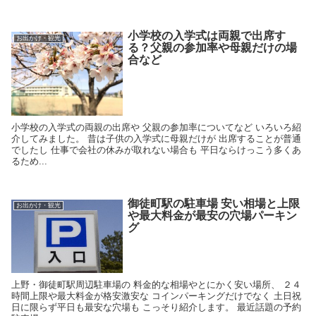
小学校の入学式は両親で出席す
お出かけ・観光
る？父親の参加率や母親だけの場
合など
小学校の入学式の両親の出席や 父親の参加率についてなど いろいろ紹
介してみました。 昔は子供の入学式に母親だけが 出席することが普通
でしたし 仕事で会社の休みが取れない場合も 平日ならけっこう多くあ
るため...
御徒町駅の駐車場 安い相場と上限
お出かけ・観光
や最大料金が最安の穴場パーキン
グ
上野・御徒町駅周辺駐車場の 料金的な相場やとにかく安い場所、 ２４
時間上限や最大料金が格安激安な コインパーキングだけでなく 土日祝
日に限らず平日も最安な穴場も こっそり紹介します。 最近話題の予約