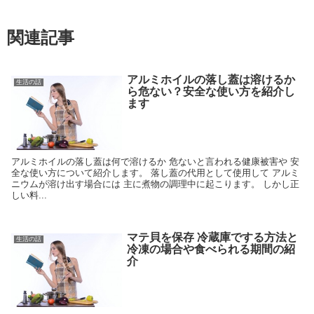
関連記事
アルミホイルの落し蓋は溶けるか
生活の話
ら危ない？安全な使い方を紹介し
ます
アルミホイルの落し蓋は何で溶けるか 危ないと言われる健康被害や 安
全な使い方について紹介します。 落し蓋の代用として使用して アルミ
ニウムが溶け出す場合には 主に煮物の調理中に起こります。 しかし正
しい料...
マテ貝を保存 冷蔵庫でする方法と
生活の話
冷凍の場合や食べられる期間の紹
介