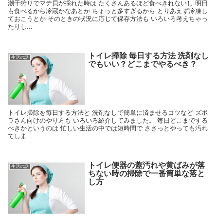
潮干狩りでマテ貝が採れた時は たくさんあるほど食べきれないし 明日
も食べるから冷蔵かなあとか ちょっと多すぎるから とりあえず冷凍し
ておこうとか そのときの状況に応じて保存方法も いろいろ考えちゃっ
たりし...
トイレ掃除 毎日する方法 洗剤なし
生活の話
でもいい？どこまでやるべき？
トイレ掃除を毎日する方法と 洗剤なしで簡単に済ませるコツなど ズボ
ラさん向けのやり方も いろいろ紹介してみました。 毎日どこまでする
べきかというのは 忙しい生活の中では短時間で ささっとやっても汚れ
てしま...
トイレ便器の蓋汚れや黄ばみが落
生活の話
ちない時の掃除で一番簡単な落と
し方