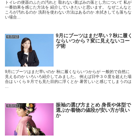
トイレの便器のふたの汚れと 取れない黄ばみの落とし方について 私が
一番効果を感じた方法を 紹介していきたいと思います。 なぜこんなと
ころが汚れるのか 洗剤を使わない方法はあるのか 水拭きしても落ちな
い場合...
9月にブーツはまだ早い？秋に履く
生活の話
ならいつから？変に見えないコー
デ術
9月にブーツはまだ早いのか 秋に履くならいつからが 一般的で自然に
見えるのか いろいろ紹介してみました。 例えば日中３０度を超えた場
合は いくら９月でも見た目的に浮くとか 暑苦しいと感じてしまうのは
...
振袖の選び方まとめ 身長や体型で
生活の話
選ぶか着物の値段が安い方が良い
か