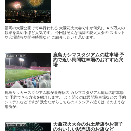
福岡の大濠公園で毎年行われる 大濠花火大会ですが何気に ４５万人の
観衆を集めるほど人気です。 今回はそんな福岡の花火大会の スポット
や穴場情報や開催時間など ご紹介したいと思います。
鹿島カシマスタジアムの駐車場 予
お出かけ・観光
約で近い民間駐車場のおすすめ穴
場
鹿島サッカースタジアム駅が最寄駅の カシマスタジアム周辺の駐車場
で 予約できる方法を紹介します。 よく聞くのは民間駐車場などの 予約
システムなどですが 残念ながらこちらのスタジアム近くは そのような
場所が...
大曲花火大会のお土産店やお菓子
お出かけ・観光
のおいしい駅周辺のお店など