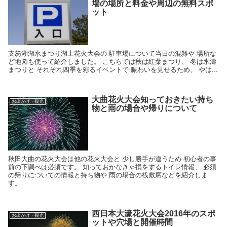
場の場所と料金や周辺の無料スポ
ット
支笏湖湖水まつり湖上花火大会の 駐車場について当日の混雑や 場所な
ど地図も使って紹介しました。 こちらでは秋は紅葉まつり、 冬は氷濤
まつりと それぞれ四季を彩るイベントで 賑わいを見せるため、 やは...
大曲花火大会知っておきたい持ち
お出かけ・観光
物と雨の場合や帰りについて
秋田大曲の花火大会は他の花火大会と 少し勝手が違うため 初心者の事
前の下調べは必須です。 知っておかなきゃ損をするトイレ情報、 必須
の帰りについての情報と持ち物や 雨の場合の桟敷席などを紹介しま
す。
西日本大濠花火大会2016年のスポ
お出かけ・観光
ットや穴場と開催時間