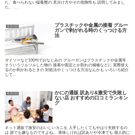
た、食べられない猛毒蟹の 見分け方やその危険性も 説明してみまし
た。 ...
プラスチックや金属の接着 グルー
生活の話
ガンで剥がれる時のくっつける方
法
ダイソーなど100均でおなじみの グルーガンはプラスチックや金属等
そういうツルツルした物の 接着や固定とか割れの補修などに 実際使え
るのか剥がれるときの 対処法やくっつける方法なんかも いろいろ紹介
して...
かにの通販 訳あり&激安で失敗し
生活の話
ない店 おすすめの口コミランキン
グ
ネット通販で激安のおいしいカニを 入手したくてもやはり失敗するの
は 誰でも嫌なものですよね。 美味しければ訳ありや冷凍でも 個人的に