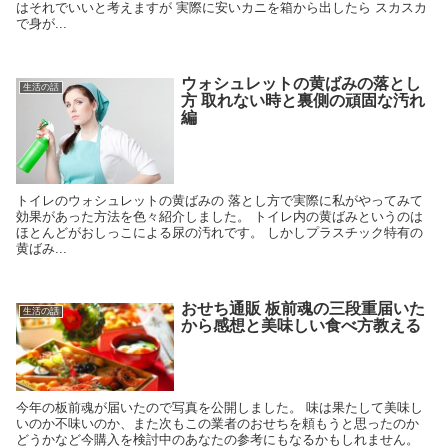
はそれでいいと考えますが 実際に安いカニを箱から出したら スカスカ
で身が...
ウォシュレットの黄ばみの落とし
生活の話
方 取れない時と裏側の頑固な汚れ
編
トイレのウォシュレットの黄ばみの 落とし方で実際に私がやってみて
効果があった方法を色々紹介しました。 トイレ内の黄ばみというのは
ほとんどがおしっこによる尿の汚れです。 しかしプラスチック特有の
黄ばみ...
おせち通販 板前魂の三段重届いた
生活の話
から感想と美味しい食べ方教える
今年の板前魂が届いたので写真を公開しました。 味は果たして美味し
いのか不味いのか、また次もこの業者のおせちを頼もうと思ったのか
どうかなど今購入を検討中のあなたの参考にもなるかもしれません。