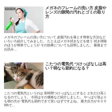
メガネのフレームの洗い方 皮脂や
生活の話
レンズの隙間の汚れとゴミの取り
方
メガネのフレームの洗い方について 皮脂汚れを落とす簡単な方法など
いろいろ紹介してみました。 たとえばメガネ拭きなどを使う 拭き掃除
のほうが簡単でしょうが その効果についても説明しました。 最後まで
お読み...
こたつの電気代 つけっぱなしは高
生活の話
い？弱なら節約になる？
こたつの電気代というのは 長時間つけっぱなしにすると どれだけ高く
なるのでしょう。 今回はその価格など紹介しました。 やっぱり強より
も弱の方が 電気代も節約できて安いはずですよね。 最大出力が６００
Whで...