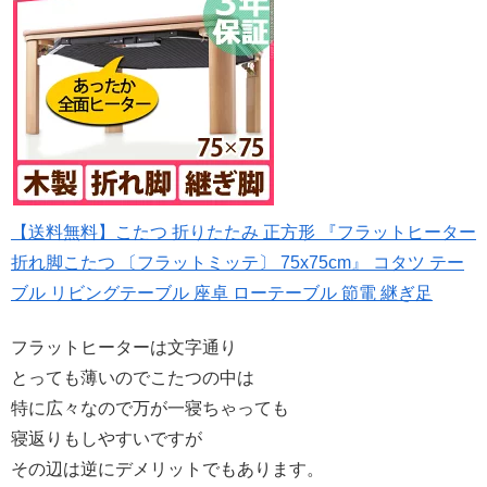
【送料無料】こたつ 折りたたみ 正方形 『フラットヒーター
折れ脚こたつ 〔フラットミッテ〕 75x75cm』 コタツ テー
ブル リビングテーブル 座卓 ローテーブル 節電 継ぎ足
フラットヒーターは文字通り
とっても薄いのでこたつの中は
特に広々なので万が一寝ちゃっても
寝返りもしやすいですが
その辺は逆にデメリットでもあります。