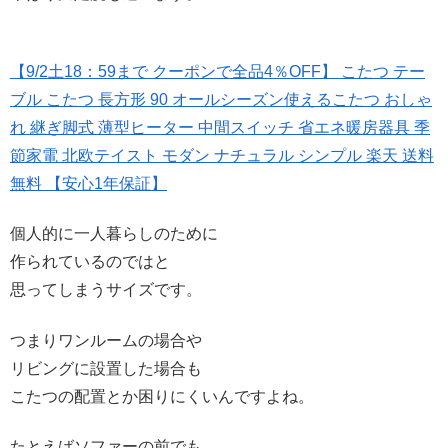
【9/2土18：59まで クーポンで全品4％OFF】 こたつ テー
ブル こたつ 長方形 90 オールシーズン使えるこたつ おしゃ
れ 継ぎ脚式 薄型ヒーター 中間スイッチ 省エネ暖房器具 季
節家電 北欧テイスト モダン ナチュラル シンプル 楽天 送料
無料 【安心1年保証】
個人的に一人暮らしのために
作られているのではと
思ってしまうサイズです。
つまりワンルームの場合や
リビングに設置した場合も
こたつの配置とか困りにくいんですよね。
たとえばソファーの前でも