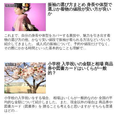
振袖の選び方まとめ 身長や体型で
生活の話
選ぶか着物の値段が安い方が良い
か
これまで、自分の身長や体型をカバーする裏技や、魅力を引き出す着
物の選び方の他、かなり安い値段で振袖が着られる方法などいろいろ
紹介してきました。 成人式の振袖について、予約や値段だけでなく、
その際にかかる時間といった基本的なことも理解で...
小学校 入学祝いの金額と相場 商品
春の行事
券や図書カードはいくらが一般
的？
小学校の入学祝いをする場合、 相場はいくらが一般的なのか 全国の平
均的な金額について紹介しました。 また、現金以外の場合は 商品券や
図書カード（図書券）を 贈ることも考えると思いますが そちらも普通
はどの...