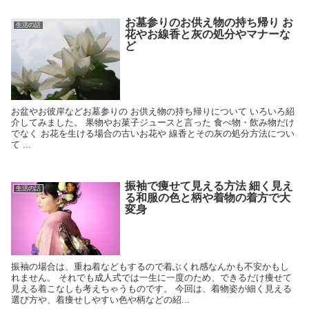
お墓参りのお供え物の持ち帰り お
生活の話
花やお線香と灰の処分やマナーな
ど
お盆やお彼岸などお墓参りの お供え物の持ち帰りについて いろいろ紹
介してみました。 果物やお菓子ジュースと言った 食べ物・飲み物だけ
でなく お花を生ける場合の古いお花や 線香とその灰の処分方法につい
て ...
振袖で痩せて見える方法 細く見え
生活の話
る和服の色と柄や着物の着方で大
変身
振袖の場合は、重ね着などもするので着ぶくれ感なんかも不安かもし
れません。 それでも成人式では一生に一度のため、できるだけ痩せて
見える着こなしも考えちゃうものです。 今回は、着物姿が細く見える
選び方や、着痩せしやすい色や柄などの紹...