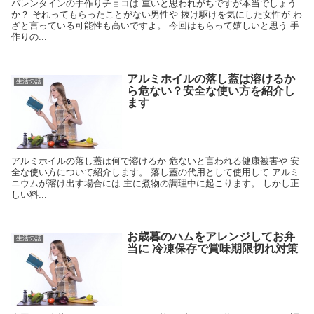
バレンタインの手作りチョコは 重いと思われがちですが本当でしょう
か？ それってもらったことがない男性や 抜け駆けを気にした女性が わ
ざと言っている可能性も高いですよ。 今回はもらって嬉しいと思う 手
作りの...
アルミホイルの落し蓋は溶けるか
生活の話
ら危ない？安全な使い方を紹介し
ます
アルミホイルの落し蓋は何で溶けるか 危ないと言われる健康被害や 安
全な使い方について紹介します。 落し蓋の代用として使用して アルミ
ニウムが溶け出す場合には 主に煮物の調理中に起こります。 しかし正
しい料...
お歳暮のハムをアレンジしてお弁
生活の話
当に 冷凍保存で賞味期限切れ対策