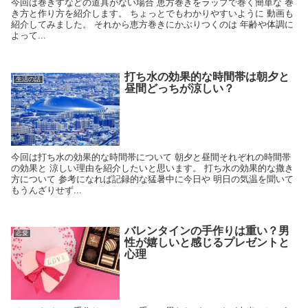
今回は巻きすなどの道具がない場合 恵方巻きをラップで巻く簡単な 巻
き方と作り方を紹介します。 ちょっとでもわかりやすいように 動画も
紹介してみました。 それから恵方巻きにかぶりつくのは 年齢や体調に
よって...
打ち水の効果的な時間帯は朝夕と
生活の話
昼間どっちが涼しい？
今回は打ち水の効果的な時間帯について 朝夕と昼間それぞれの時間帯
の効果と 涼しい理由を紹介したいと思います。 打ち水の効果的な撒き
方について 参考になれば記録的な猛暑中に今日や 明日の気温を聞いて
もうんざりせず...
バレンタインの手作りは重い？男
恋愛
性が嬉しいと感じるプレゼントと
心理