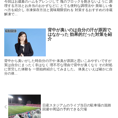
今回はお歳暮のハムをアレンジして 塊のブロックを飽きないように 調
理する方法とお弁当のおかずなどに とても便利な調理法や 美味しい食
べ方を紹介し 冷凍保存方法と賞味期限切れを 対策するおすすめの冷蔵
解凍で...
背中が臭いのは自分の汗が原因で
生活の話
はなかった 効果的だった対策を紹
介
背中から臭いがした時自分の汗や 体臭が原因と思いこみやすいですが
実は自分にまったく非はなく 理不尽な理由で背中が臭くなり その対処
に苦労した体験を 一部始終紹介してみました。 体臭といえば確かに自
分の体...
日産スタジアムのライブ当日の駐車場の混雑
回避や周辺の予約できる穴場