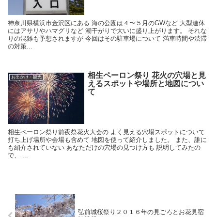
神奈川県横浜市金沢区にある 海の公園は４〜５月のGWなど 大型連休
にはアサリやハマグリなど 潮干がりで大いに盛り上がります。 それな
りの混雑も予想されますが 今回はその駐車場について 満車時間や渋滞
の対策...
相生ペーロン祭り 花火の穴場と見
お出かけ・観光
えるスポットや場所と地図につい
て
相生ペーロン祭り前夜祭花火大会の よく見える穴場スポットについて
打ち上げ場所や会場も含めて 地図を使って紹介しました。 また、誰に
も紹介されていない あなただけの穴場の見つけ方も 説明してみたの
で、 ...
弘前城桜祭り２０１６年の見ごろとお花見宿