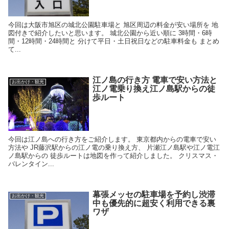
今回は大阪市旭区の城北公園駐車場と 旭区周辺の料金が安い場所を 地
図付きで紹介したいと思います。 城北公園から近い順に 3時間・6時
間・12時間・24時間と 分けて平日・土日祝日などの駐車料金も まとめ
て...
江ノ島の行き方 電車で安い方法と
お出かけ・観光
江ノ電乗り換え江ノ島駅からの徒
歩ルート
今回は江ノ島への行き方をご紹介します。 東京都内からの電車で安い
方法や JR藤沢駅からの江ノ電の乗り換え方、 片瀬江ノ島駅や江ノ電江
ノ島駅からの 徒歩ルートは地図を作って紹介しました。 クリスマス・
バレンタイン...
幕張メッセの駐車場を予約し渋滞
お出かけ・観光
中も優先的に超安く利用できる裏
ワザ