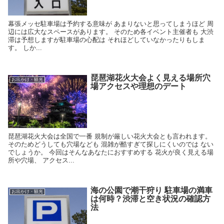
幕張メッセ駐車場は予約する意味が あまりないと思ってしまうほど 周
辺には広大なスペースがあります。 そのため各イベント主催者も 大渋
滞は予想しますが駐車場の心配は それほどしていなかったりもしま
す。 しか...
琵琶湖花火大会よく見える場所穴
お出かけ・観光
場アクセスや理想のデート
琵琶湖花火大会は全国で一番 規制が厳しい花火大会とも言われます。
そのためどうしても穴場なども 混雑が酷すぎて探しにくいのでは ない
でしょうか。 今回はそんなあなたにおすすめする 花火が良く見える場
所や穴場、 アクセス...
海の公園で潮干狩り 駐車場の満車
お出かけ・観光
は何時？渋滞と空き状況の確認方
法