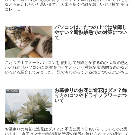
なども紹介したいと思います。 人出も多く混雑が激しいアメ横で チョ
コレー...
パソコンはこたつの上では故障し
生活の話
やすい？断熱放熱での対策につい
て
こたつの上でノートパソコンを 使用して故障とかするのか 天板の熱と
かどれだけパソコンに 影響を与えてどういう対策が 効果的なのかなど
いろいろ紹介してみました。 誰でもわかっているのに つい忘れがち...
お墓参りのお花に造花はダメ？飾
生活の話
り方のコツやドライフラワーにつ
いて
お墓参りのお花に造花はダメ？と 不安に思う方もいらっしゃるかと思
います。 今回はマナー的な話や 造花の無難な飾り方とコツを紹介して