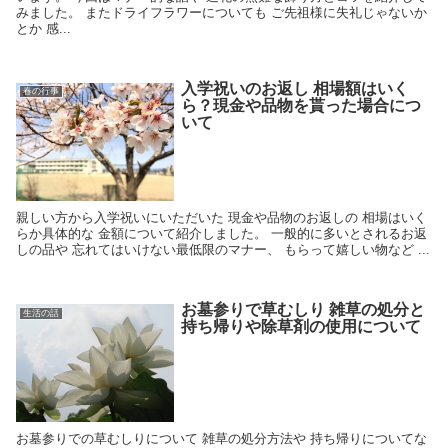
みました。 またドライフラワーについても ご先祖様に失礼じゃないか
とか 感...
入学祝いのお返し 相場額はいく
春の行事
ら？現金や品物を貰った場合につ
いて
親しい方から入学祝いにいただいた 現金や品物のお返しの 相場はいく
らか具体的な 金額について紹介しました。 一般的に多いとされるお返
しの品や 忘れてはいけない最低限のマナー、 もらって嬉しい物など ...
お墓参りで草むしり 雑草の処分と
生活の話
持ち帰りや除草剤の使用について
お墓参りでの草むしりについて 雑草の処分方法や 持ち帰りについてな