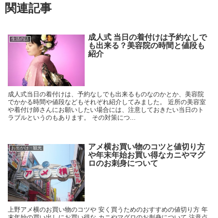
関連記事
成人式 当日の着付けは予約なしで
生活の話
も出来る？美容院の時間と値段も
紹介
成人式当日の着付けは、予約なしでも出来るものなのかとか、美容院
でかかる時間や値段などもそれぞれ紹介してみました。 近所の美容室
や着付け師さんにお願いしたい場合には、注意しておきたい当日のト
ラブルというのもあります。 その対策につ...
アメ横お買い物のコツと値切り方
お出かけ・観光
や年末年始お買い得なカニやマグ
ロのお刺身について
上野アメ横のお買い物のコツや 安く買うためのおすすめの値切り方 年
末年始の買い出しにお買い得な カニやマグロのお刺身について 注意点