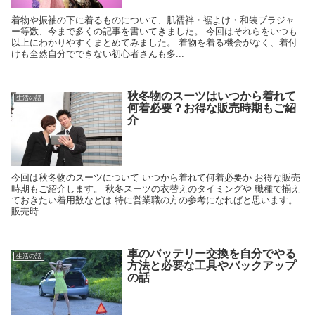
着物や振袖の下に着るものについて、肌襦袢・裾よけ・和装ブラジャ
ー等数、今まで多くの記事を書いてきました。 今回はそれらをいつも
以上にわかりやすくまとめてみました。 着物を着る機会がなく、着付
けも全然自分でできない初心者さんも多...
秋冬物のスーツはいつから着れて
生活の話
何着必要？お得な販売時期もご紹
介
今回は秋冬物のスーツについて いつから着れて何着必要か お得な販売
時期もご紹介します。 秋冬スーツの衣替えのタイミングや 職種で揃え
ておきたい着用数などは 特に営業職の方の参考になればと思います。
販売時...
車のバッテリー交換を自分でやる
生活の話
方法と必要な工具やバックアップ
の話