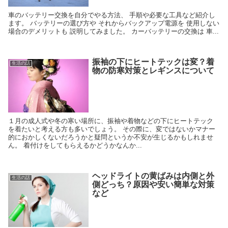
車のバッテリー交換を自分でやる方法、 手順や必要な工具など紹介し
ます。 バッテリーの選び方や それからバックアップ電源を 使用しない
場合のデメリットも 説明してみました。 カーバッテリーの交換は 車...
振袖の下にヒートテックは変？着
生活の話
物の防寒対策とレギンスについて
１月の成人式や冬の寒い場所に、振袖や着物などの下にヒートテック
を着たいと考える方も多いでしょう。 その際に、変ではないかマナー
的におかしくないだろうかと疑問というか不安が生じるかもしれませ
ん。 着付けをしてもらえるかどうかなんか...
ヘッドライトの黄ばみは内側と外
生活の話
側どっち？原因や安い簡単な対策
など