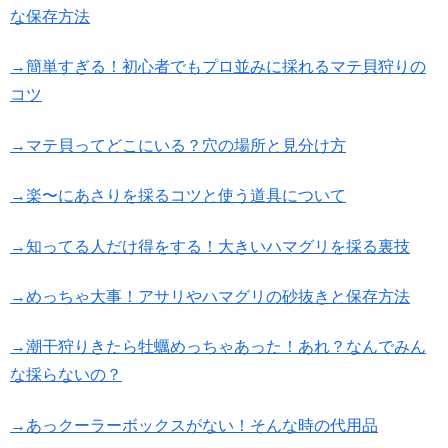
な保存方法
→簡単すぎる！初心者でもプロ並みに採れるマテ貝狩りの
コツ
→マテ貝ってどこにいる？穴の場所と見分け方
→楽〜にあさりを採るコツと使う道具について
→知ってる人だけ得をする！大きいハマグリを採る裏技
→めっちゃ大事！アサリやハマグリの砂抜きと保存方法
→潮干狩りきたら牡蠣めっちゃあった！あれ？なんでみん
な採らないの？
→あっクーラーボックスがない！そんな時の代用品