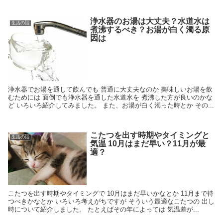
浄水器のお湯は大丈夫？水道水は
生活の話
煮沸するべき？お湯が白く濁る原
因は
浄水器でお湯を通して飲んでも 普通に大丈夫なのか 美味しいお湯を飲
むためには 面倒でも浄水器を通した水道水を 煮沸した方が良いのかな
ど いろいろ紹介してみました。 また、お湯が白く濁った時とか その...
こたつを出す時期やタイミングと
生活の話
気温 10月はまだ早い？11月が最
適？
こたつを出す時期やタイミングで 10月はまだ早いかなとか 11月まで待
つべきかなとか いろいろ考えがちですが そういう最適なこたつの 出し
時について紹介しました。 たとえばその年によっては 気温差が...