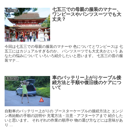
七五三での母親の服装のマナー、
生活の話
ワンピースやパンツスーツでも大
丈夫？
今回は七五三での母親の服装のマナーや 色についてとワンピースは 七
五三にはカジュアルすぎるのか、 パンツスーツでも大丈夫かという あ
なたの悩みについて いろいろ紹介したいと思います。 七五三の昔の服
装マナ...
車のバッテリー上がりケーブル接
生活の話
続方法と手順や復旧後のケアにつ
いて
自動車のバッテリー上がりの ブースターケーブルの接続方法と エンジ
ン再始動の手順の説明や 充電方法・注意・アフターケアまで 紹介した
いと思います。 それぞれの作業の順序や 物の選び方などには意味があ
り ...