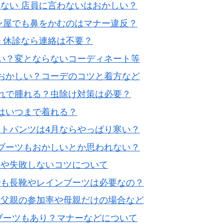
ない 店員に言わないはおかしい？
ン屋でも鼻をかむのはマナー違反？
 休診なら連絡は不要？
い？変とならないコーディネート等
おかしい？コーデのコツと着方など
されで腫れる？虫除け対策は必要？
はいつまで着れる？
トパンツは4月ならやっぱり寒い？
ブーツもおかしいとか思われない？
方や失敗しないコツについて
でも長靴やレインブーツは必要なの？
？父親の参加率や母親だけの場合など
ブーツもあり？マナーなどについて