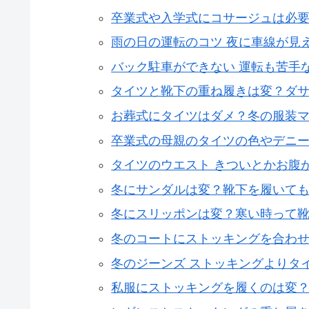
卒業式や入学式にコサージュは必
雨の日の運転のコツ 夜に車線が見
バック駐車ができない 運転も苦手
タイツと靴下の重ね履きは変？ダ
お葬式にタイツはダメ？冬の服装
卒業式の母親のタイツの色やデニ
タイツのウエスト きついとかお腹
冬にサンダルは変？靴下を履いて
冬にスリッポンは変？寒い時って
冬のコートにストッキングを合わ
冬のジーンズ ストッキングよりタ
私服にストッキングを履くのは変