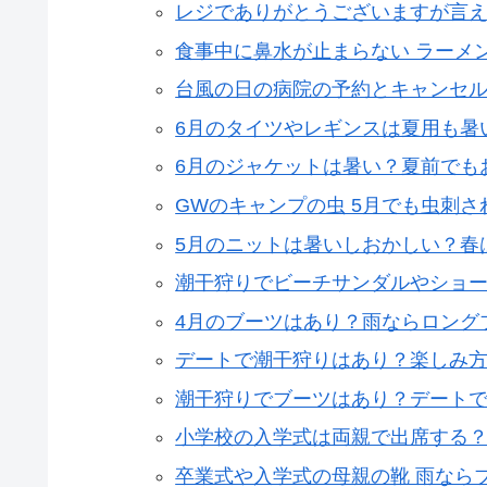
レジでありがとうございますが言え
食事中に鼻水が止まらない ラーメ
台風の日の病院の予約とキャンセル
6月のタイツやレギンスは夏用も暑
6月のジャケットは暑い？夏前でも
GWのキャンプの虫 5月でも虫刺
5月のニットは暑いしおかしい？春
潮干狩りでビーチサンダルやショー
4月のブーツはあり？雨ならロング
デートで潮干狩りはあり？楽しみ
潮干狩りでブーツはあり？デート
小学校の入学式は両親で出席する
卒業式や入学式の母親の靴 雨なら