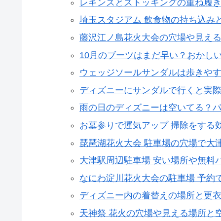
レギンスとストッキングの重ね履き
埼玉スタジアム 飲食物の持ち込み
藤沢江ノ島花火大会の穴場や見え
10月のブーツはまだ早い？おかし
ウェッジソールサンダルは歩きやす
ディズニーにサンダルで行くと実
雨の日のディズニーは空いてる？
お墓参りで運気アップ 掃除をする
琵琶湖花火大会 駐車場の穴場で大
大津駅周辺駐車場 安い場所や無料
なにわ淀川花火大会の駐車場 予約
ディズニー内の着替えの場所と更
天神祭 花火の穴場や見える場所と