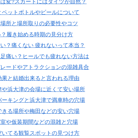
は変?スカートにはタイツが自然？
とペットボトルやビールについて
る場所と場所取りの必要性やコツ
い？履き始める時期の見分け方
い？痛くない 疲れないって本当？
際足痛い？ヒールでも疲れない方法は
パレードやアトラクションの混雑具合
効果と結婚出来ると言われる理由
津や浜大津の会場に近くて安い場所
パーキングと浜大津で満車時の穴場
できる場所や梅田などの安い穴場
衣室や仮装期間などの混雑と穴場
空いてる観覧スポットの見つけ方