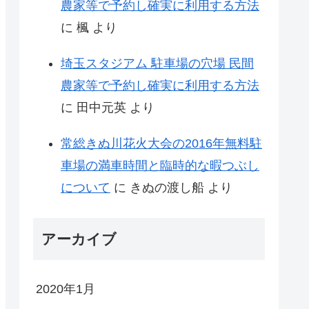
農家等で予約し確実に利用する方法
に
楓
より
埼玉スタジアム 駐車場の穴場 民間
農家等で予約し確実に利用する方法
に
田中元英
より
常総きぬ川花火大会の2016年無料駐
車場の満車時間と臨時的な暇つぶし
について
に
きぬの渡し船
より
アーカイブ
2020年1月