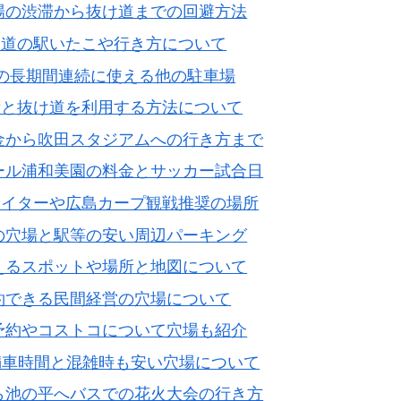
場の渋滞から抜け道までの回避方法
る道の駅いたこや行き方について
の長期間連続に使える他の駐車場
術と抜け道を利用する方法について
金から吹田スタジアムへの行き方まで
ール浦和美園の料金とサッカー試合日
ナイターや広島カープ観戦推奨の場所
の穴場と駅等の安い周辺パーキング
えるスポットや場所と地図について
約できる民間経営の穴場について
予約やコストコについて穴場も紹介
 満車時間と混雑時も安い穴場について
ら池の平へバスでの花火大会の行き方