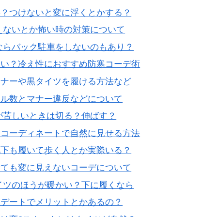
要？つけないと変に浮くとかする？
えないとか怖い時の対策について
ならバック駐車をしないのもあり？
サい？冷え性におすすめ防寒コーデ術
マナーや黒タイツを履ける方法など
ール数とマナー違反などについて
が苦しいときは切る？伸ばす？
もコーディネートで自然に見せる方法
靴下も履いて歩く人とか実際いる？
せても変に見えないコーデについて
イツのほうが暖かい？下に履くなら
？デートでメリットとかあるの？