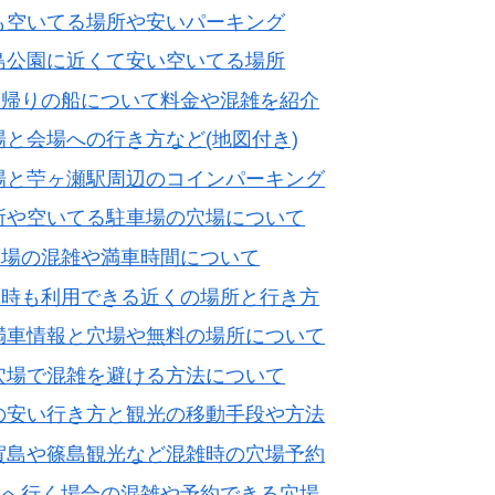
も空いてる場所や安いパーキング
島公園に近くて安い空いてる場所
？帰りの船について料金や混雑を紹介
場と会場への行き方など(地図付き)
場と苧ヶ瀬駅周辺のコインパーキング
所や空いてる駐車場の穴場について
車場の混雑や満車時間について
車時も利用できる近くの場所と行き方
満車情報と穴場や無料の場所について
穴場で混雑を避ける方法について
の安い行き方と観光の移動手段や方法
賀島や篠島観光など混雑時の穴場予約
島へ行く場合の混雑や予約できる穴場